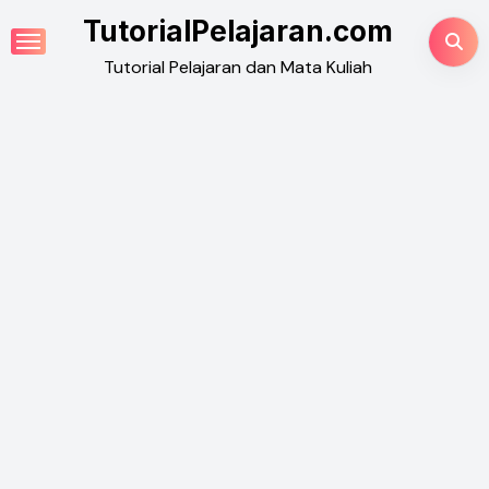
Skip
TutorialPelajaran.com
to
Tutorial Pelajaran dan Mata Kuliah
content