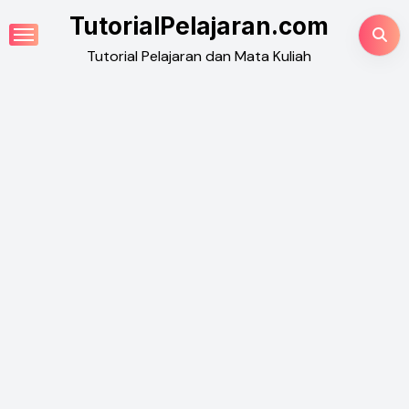
Skip
TutorialPelajaran.com
to
Tutorial Pelajaran dan Mata Kuliah
content