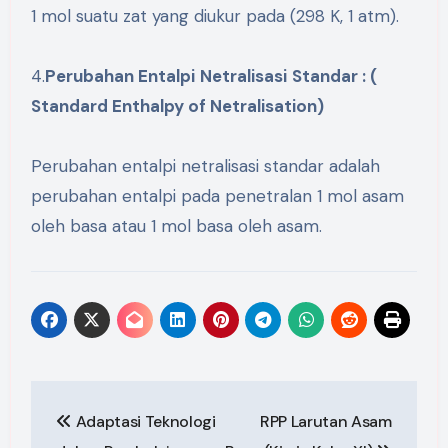
1 mol suatu zat yang diukur pada (298 K, 1 atm).
4.
Perubahan
Entalpi
Netralisasi
Standar
: (
Standard Enthalpy of
Netralisa
tion
)
Perubahan entalpi netralisasi standar adalah
perubahan entalpi pada penetralan 1 mol asam
oleh basa atau 1 mol basa oleh asam.
Post
Adaptasi Teknologi
RPP Larutan Asam
navigation