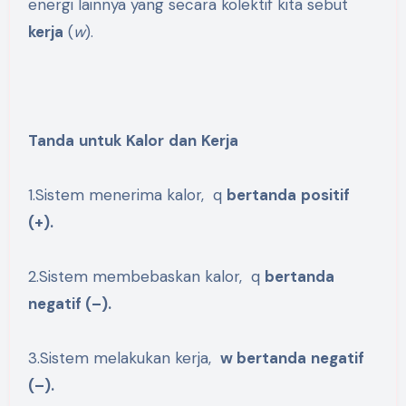
energi lainnya yang secara kolektif kita sebut
kerja
(
w
).
Tanda
untuk
Kalor
dan
Kerja
1.Sistem menerima kalor, q
bertanda
positif
(+).
2.Sistem membebaskan kalor, q
bertanda
negatif
(
–
).
3.Sistem melakukan kerja,
w
b
ertanda
negatif
(
–
).