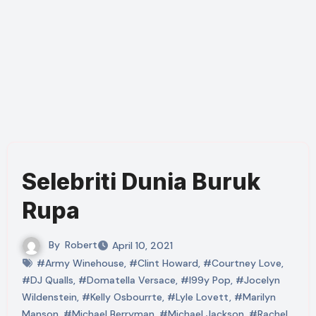
Selebriti Dunia Buruk
Rupa
By
Robert
April 10, 2021
#Army Winehouse
,
#Clint Howard
,
#Courtney Love
,
#DJ Qualls
,
#Domatella Versace
,
#I99y Pop
,
#Jocelyn
Wildenstein
,
#Kelly Osbourrte
,
#Lyle Lovett
,
#Marilyn
Manson
,
#Michael Berryman
,
#Michael Jackson
,
#Rachel