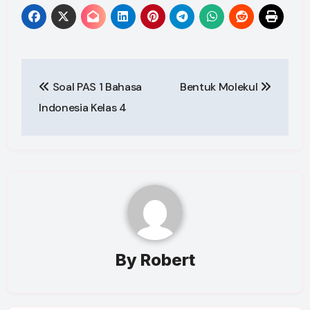
Post
Soal PAS 1 Bahasa
Bentuk Molekul
navigation
Indonesia Kelas 4
By
Robert