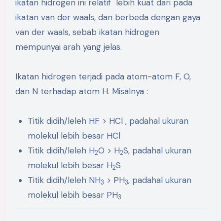
ikatan hidrogen ini relatif lebih kuat dari pada
ikatan van der waals, dan berbeda dengan gaya
van der waals, sebab ikatan hidrogen
mempunyai arah yang jelas.
Ikatan hidrogen terjadi pada atom-atom F, O,
dan N terhadap atom H. Misalnya :
Titik didih/leleh HF > HCl , padahal ukuran
molekul lebih besar HCl
Titik didih/leleh H
O > H
S, padahal ukuran
2
2
molekul lebih besar H
S
2
Titik didih/leleh NH
> PH
, padahal ukuran
3
3
molekul lebih besar PH
3