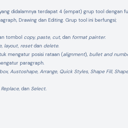
ang didalamnya terdapat 4 (empat) grup tool dengan fu
ragraph, Drawing dan Editing. Grup tool ini berfungsi;
kan tombol
copy, paste, cut
, dan
format painter
.
e, layout, reset
dan
delete
.
uk mengatur posisi rataan (
alignment
),
bullet and numbe
engatur paragraph.
box, Austoshape, Arrange, Quick Styles, Shape Fill, Shap
, Replace,
dan
Select.