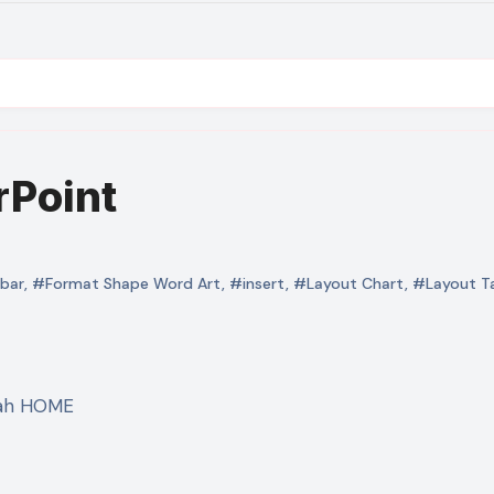
rPoint
bar
,
#Format Shape Word Art
,
#insert
,
#Layout Chart
,
#Layout T
lah HOME