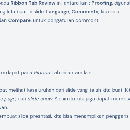
 pada
Ribbon Tab Review
ini, antara lain :
Proofing
, digun
 kita buat di slide.
Language
,
Comments
, kita bisa
 dan
Compare
, untuk pengaturan comment.
g terdapat pada
Ribbon
Tab ini antara lain:
apat melihat keseluruhan dari slide yang telah kita buat. Ki
es page
, dan
slide show
. Selain itu kita juga dapat memb
kan.
buat slide presntasi, kita bisa menampilkan penggaris 