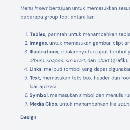
Menu
Insert
bertujuan untuk memasukkan sesua
beberapa group tool, antara lain:
Tables
, perintah untuk menambahkan table 
Images,
untuk memasukan gambar, clipt ar
Illustrations
, didalamnya terdapat tombol 
album, shapes, smartart
, dan
chart
(grafik).
Links
, meliputi tombol yang dapat digunaka
Text,
memasukan teks box, header dan foote
luar aplikasi.
Symbol,
memasukan simbol dan menulis r
Media Clips
, untuk menambahkan file
sou
Design