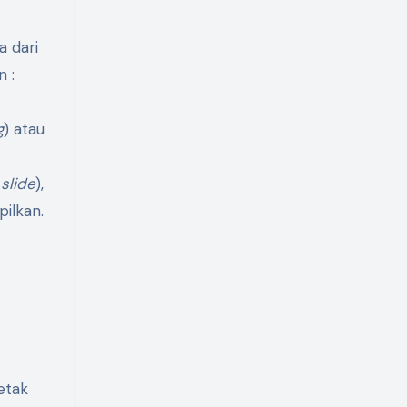
a dari
n :
g
) atau
slide
),
pilkan.
etak