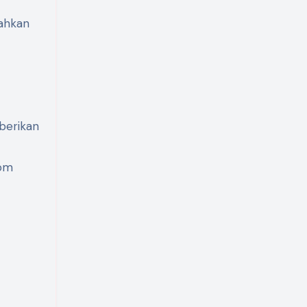
bahkan
 berikan
tom