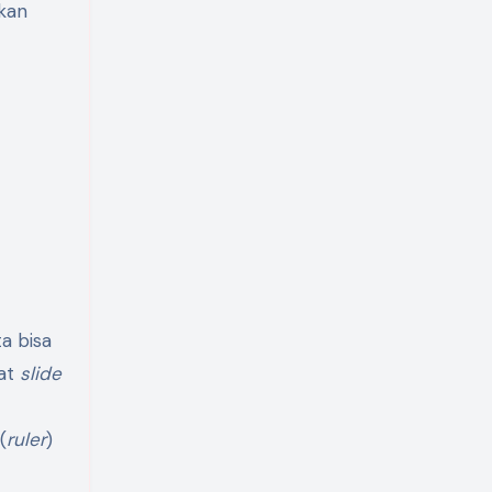
akan
ta bisa
uat
slide
(
ruler
)