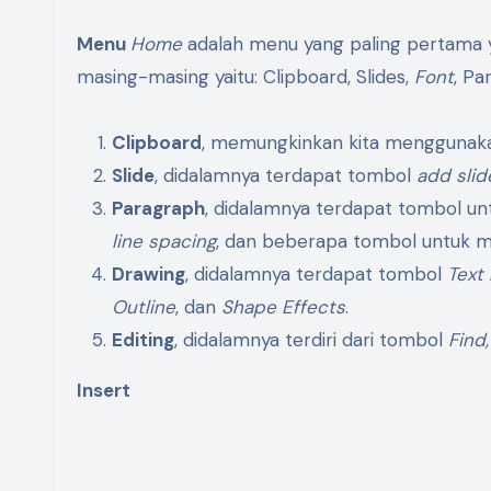
Menu
Home
adalah menu yang paling pertama y
masing-masing yaitu: Clipboard, Slides,
Font
, Pa
Clipboard
, memungkinkan kita mengguna
Slide
, didalamnya terdapat tombol
add slid
Paragraph
, didalamnya terdapat tombol unt
line spacing
, dan beberapa tombol untuk m
Drawing
, didalamnya terdapat tombol
Text 
Outline
, dan
Shape Effects
.
Editing
, didalamnya terdiri dari tombol
Find
Insert