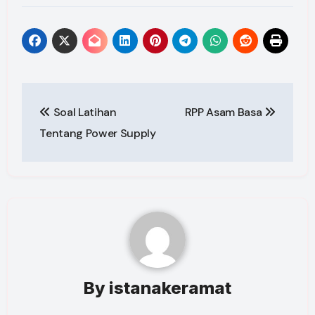
Post
Soal Latihan
RPP Asam Basa
navigation
Tentang Power Supply
By
istanakeramat