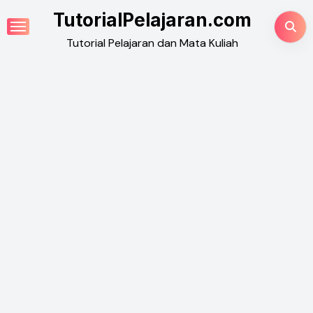
Skip
TutorialPelajaran.com
to
Tutorial Pelajaran dan Mata Kuliah
content