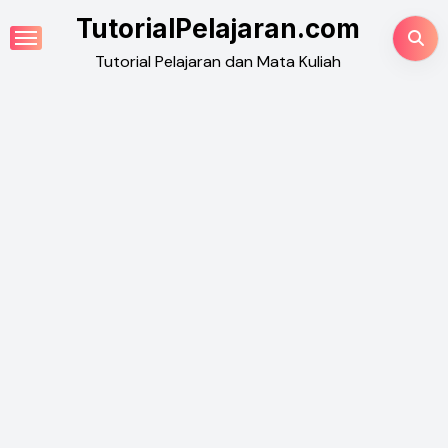
Skip
TutorialPelajaran.com
to
Tutorial Pelajaran dan Mata Kuliah
content