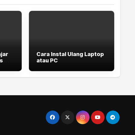
jar
Cara Instal Ulang Laptop
is
atau PC