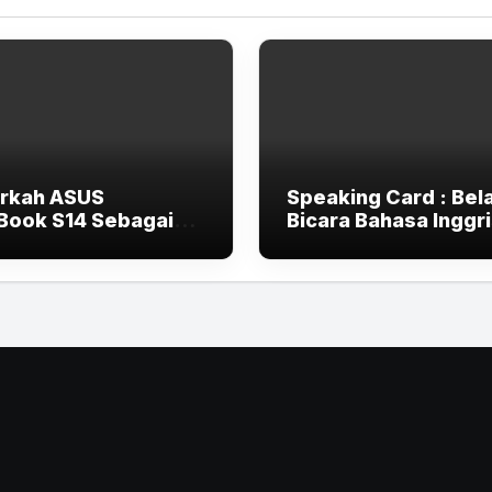
rkah ASUS
Speaking Card : Bela
Book S14 Sebagai
Bicara Bahasa Inggr
op AI 2025 Terlalu
dengan asyik
-End untuk Pelajar
Mahasiswa?