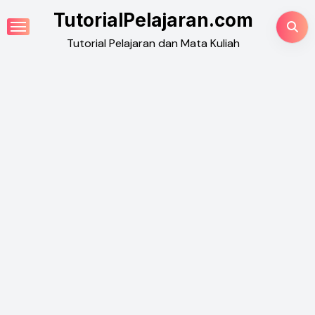
Skip
TutorialPelajaran.com
to
Tutorial Pelajaran dan Mata Kuliah
content