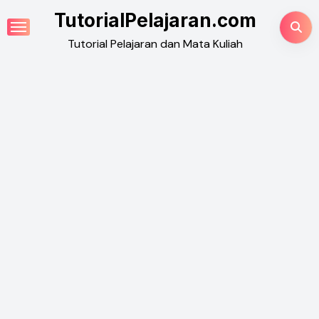
Skip
TutorialPelajaran.com
to
Tutorial Pelajaran dan Mata Kuliah
content