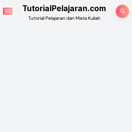
Skip
TutorialPelajaran.com
to
Tutorial Pelajaran dan Mata Kuliah
content