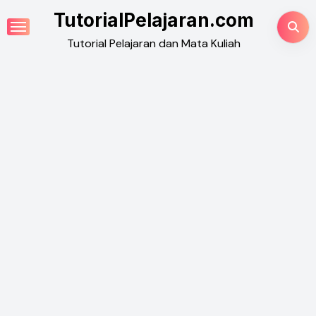
Skip
TutorialPelajaran.com
to
Tutorial Pelajaran dan Mata Kuliah
content