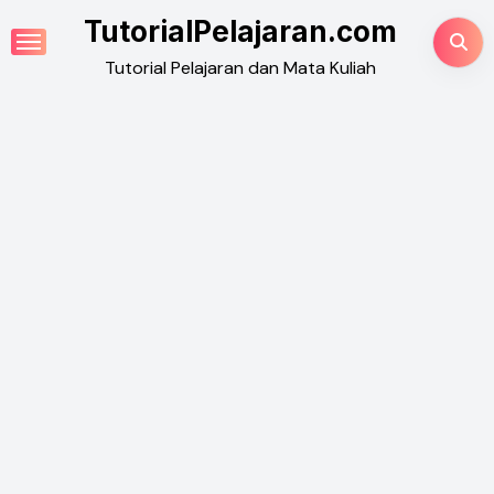
Skip
TutorialPelajaran.com
to
Tutorial Pelajaran dan Mata Kuliah
content