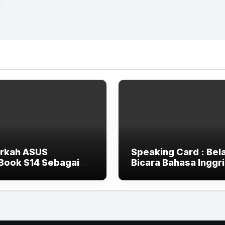
rkah ASUS
Speaking Card : Bela
Book S14 Sebagai
Bicara Bahasa Inggr
op AI 2025 Terlalu
dengan asyik
-End untuk Pelajar
Mahasiswa?