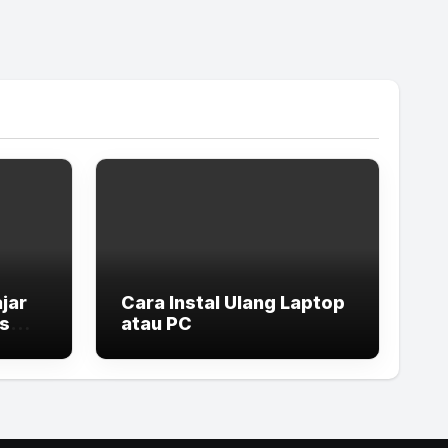
jar
Cara Instal Ulang Laptop
is
atau PC