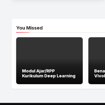
You Missed
Modul Ajar/RPP
Bena
Kurikulum Deep Learning
Vivo
Lapt
High
dan 