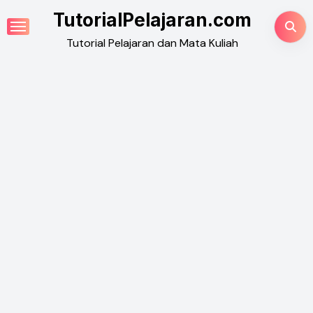
Skip
TutorialPelajaran.com
to
Tutorial Pelajaran dan Mata Kuliah
content