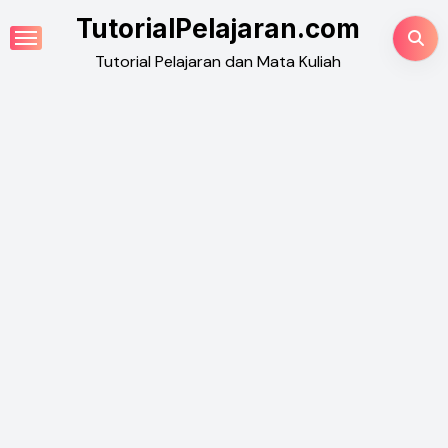
Skip
TutorialPelajaran.com
to
Tutorial Pelajaran dan Mata Kuliah
content