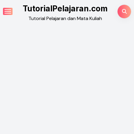
Skip
TutorialPelajaran.com
to
Tutorial Pelajaran dan Mata Kuliah
content