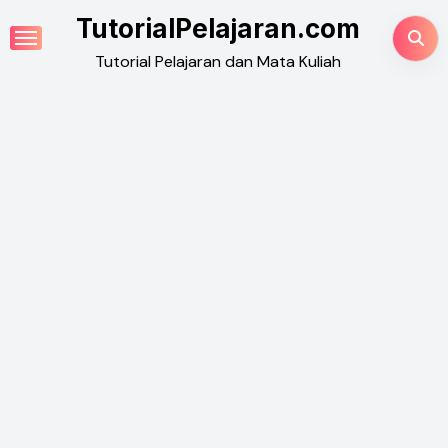
Skip
TutorialPelajaran.com
to
Tutorial Pelajaran dan Mata Kuliah
content