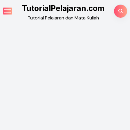
Skip
TutorialPelajaran.com
to
Tutorial Pelajaran dan Mata Kuliah
content