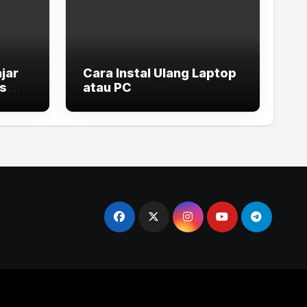
jar
Cara Instal Ulang Laptop
is
atau PC