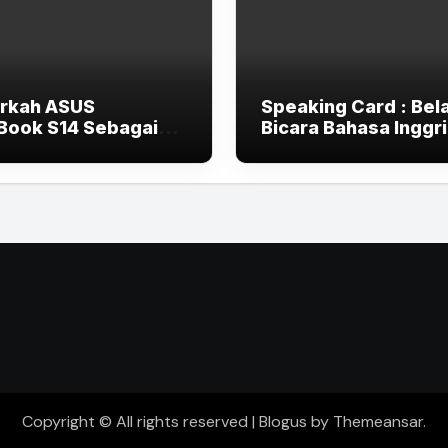
rkah ASUS
Speaking Card : Bela
Book S14 Sebagai
Bicara Bahasa Inggr
op AI 2025 Terlalu
dengan asyik
-End untuk Pelajar
Mahasiswa?
Copyright © All rights reserved
|
Blogus
by
Themeansar
.