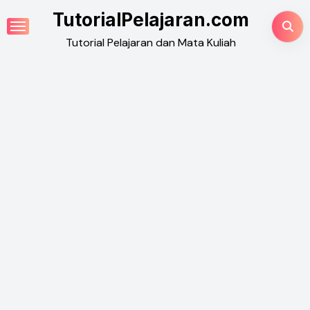
Skip
TutorialPelajaran.com
to
Tutorial Pelajaran dan Mata Kuliah
content