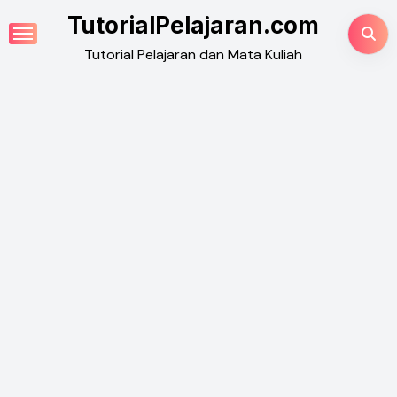
Skip
TutorialPelajaran.com
to
Tutorial Pelajaran dan Mata Kuliah
content