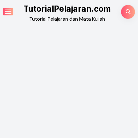
Skip
TutorialPelajaran.com
to
Tutorial Pelajaran dan Mata Kuliah
content