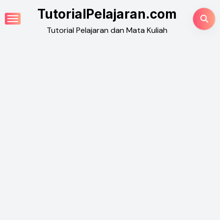
Skip
TutorialPelajaran.com
to
Tutorial Pelajaran dan Mata Kuliah
content