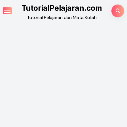
Skip
TutorialPelajaran.com
to
Tutorial Pelajaran dan Mata Kuliah
content