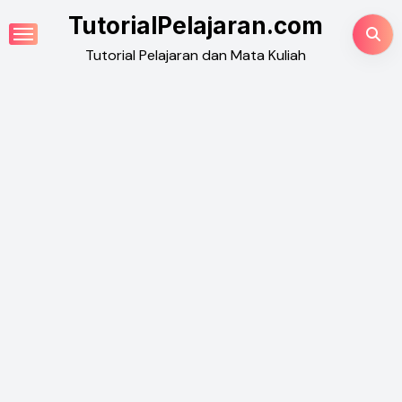
Skip
TutorialPelajaran.com
to
Tutorial Pelajaran dan Mata Kuliah
content