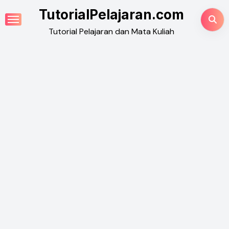
Skip
TutorialPelajaran.com
to
Tutorial Pelajaran dan Mata Kuliah
content