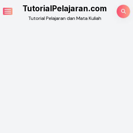
Skip
TutorialPelajaran.com
to
Tutorial Pelajaran dan Mata Kuliah
content