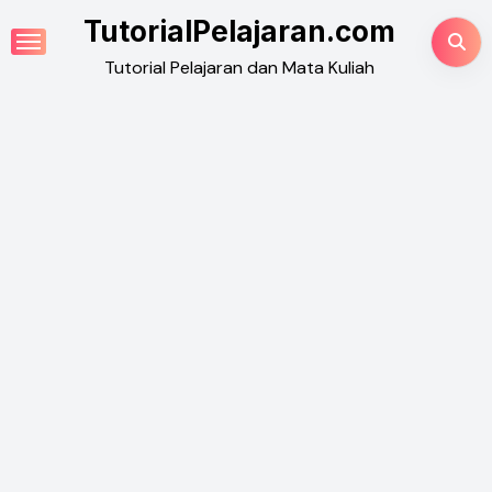
Skip
TutorialPelajaran.com
to
Tutorial Pelajaran dan Mata Kuliah
content