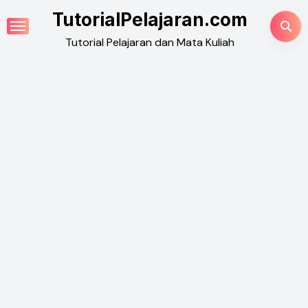
Skip
TutorialPelajaran.com
to
Tutorial Pelajaran dan Mata Kuliah
content