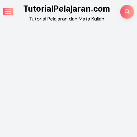
Skip
TutorialPelajaran.com
to
Tutorial Pelajaran dan Mata Kuliah
content