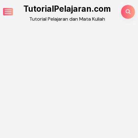
Skip
TutorialPelajaran.com
to
Tutorial Pelajaran dan Mata Kuliah
content