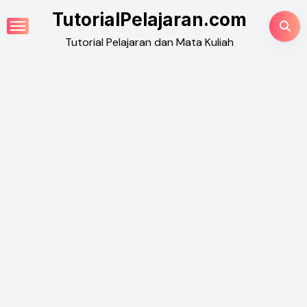
Skip
TutorialPelajaran.com
to
Tutorial Pelajaran dan Mata Kuliah
content