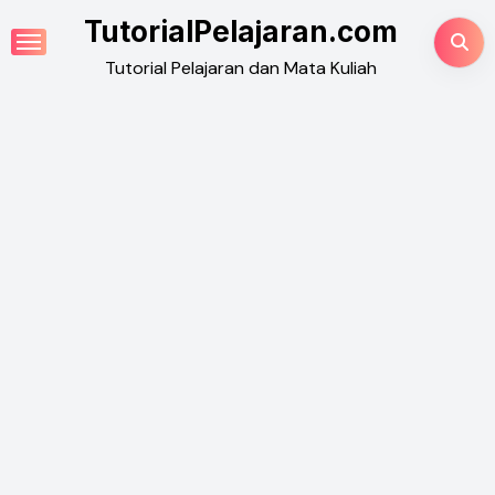
Skip
TutorialPelajaran.com
to
Tutorial Pelajaran dan Mata Kuliah
content